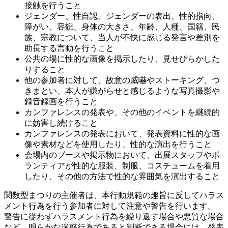
接触を行うこと
ジェンダー、性自認、ジェンダーの表出、性的指向、
障がい、容貎、身体の大きさ、年齢、人種、国籍、民
族、宗教について、当人が不快に感じる発言や差別を
助長する言動を行うこと
公共の場に性的な画像を掲示したり、見せびらかした
りすること
他の参加者に対して、故意の威嚇やストーキング、つ
きまとい、本人が嫌がらせと感じるような写真撮影や
録音録画を行うこと
カンファレンスの発表や、その他のイベントを継続的
に妨害し続けること
カンファレンスの発表において、発表資料に性的な画
像や素材などを使用したり、性的な演出を行うこと
会場内のブースや掲示物において、出展スタッフやボ
ランティアが性的な服装、制服、コスチュームを着用
したり、その他の方法で性的な雰囲気を演出すること
関数型まつりの主催者は、本行動規範の趣旨に反してハラス
メント行為を行う参加者に対して注意や警告を行います。
警告に従わずハラスメント行為を繰り返す場合や悪質な場合
など、明らかな迷惑行為であると判断できる場合には、発表